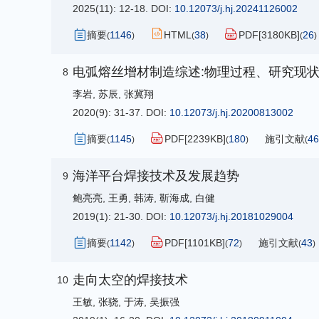
2025(11): 12-18.
DOI:
10.12073/j.hj.20241126002
摘要
1146
HTML
38
PDF[
3180KB
]
26
(
)
(
)
(
)
电弧熔丝增材制造综述:物理过程、研究现
8
李岩
,
苏辰
,
张冀翔
2020(9): 31-37.
DOI:
10.12073/j.hj.20200813002
摘要
1145
PDF[
2239KB
]
180
施引文献
46
(
)
(
)
(
海洋平台焊接技术及发展趋势
9
鲍亮亮
,
王勇
,
韩涛
,
靳海成
,
白健
2019(1): 21-30.
DOI:
10.12073/j.hj.20181029004
摘要
1142
PDF[
1101KB
]
72
施引文献
43
(
)
(
)
(
)
走向太空的焊接技术
10
王敏
,
张骁
,
于涛
,
吴振强