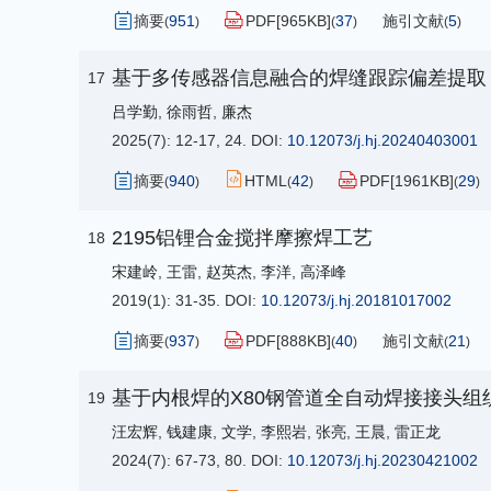
摘要
951
PDF[
965KB
]
37
施引文献
5
(
)
(
)
(
)
基于多传感器信息融合的焊缝跟踪偏差提取
17
吕学勤
,
徐雨哲
,
廉杰
2025(7): 12-17, 24.
DOI:
10.12073/j.hj.20240403001
摘要
940
HTML
42
PDF[
1961KB
]
29
(
)
(
)
(
)
2195铝锂合金搅拌摩擦焊工艺
18
宋建岭
,
王雷
,
赵英杰
,
李洋
,
高泽峰
2019(1): 31-35.
DOI:
10.12073/j.hj.20181017002
摘要
937
PDF[
888KB
]
40
施引文献
21
(
)
(
)
(
)
基于内根焊的X80钢管道全自动焊接接头组
19
汪宏辉
,
钱建康
,
文学
,
李熙岩
,
张亮
,
王晨
,
雷正龙
2024(7): 67-73, 80.
DOI:
10.12073/j.hj.20230421002