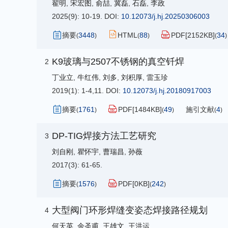
翟明
,
宋宏图
,
俞喆
,
冀磊
,
石磊
,
李政
2025(9): 10-19.
DOI:
10.12073/j.hj.20250306003
摘要
3448
HTML
88
PDF[
2152KB
]
34
(
)
(
)
(
)
K9玻璃与2507不锈钢的真空钎焊
2
丁业立
,
牛红伟
,
刘多
,
刘积厚
,
雷玉珍
2019(1): 1-4,11.
DOI:
10.12073/j.hj.20180917003
摘要
1761
PDF[
1484KB
]
49
施引文献
4
(
)
(
)
(
)
DP-TIG焊接方法工艺研究
3
刘自刚
,
瞿怀宇
,
曹瑞昌
,
孙薇
2017(3): 61-65.
摘要
1576
PDF[
0KB
]
242
(
)
(
)
大型阀门环形焊缝变姿态焊接路径规划
4
何天英
,
余圣甫
,
王雄文
,
王洪运