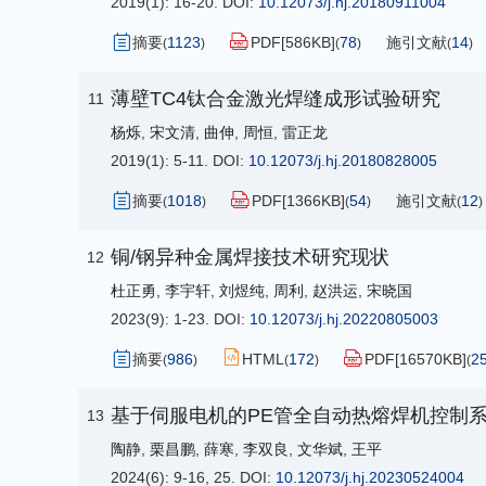
2019(1): 16-20.
DOI:
10.12073/j.hj.20180911004
摘要
1123
PDF[
586KB
]
78
施引文献
14
(
)
(
)
(
)
薄壁TC4钛合金激光焊缝成形试验研究
11
杨烁
,
宋文清
,
曲伸
,
周恒
,
雷正龙
2019(1): 5-11.
DOI:
10.12073/j.hj.20180828005
摘要
1018
PDF[
1366KB
]
54
施引文献
12
(
)
(
)
(
)
铜/钢异种金属焊接技术研究现状
12
杜正勇
,
李宇轩
,
刘煜纯
,
周利
,
赵洪运
,
宋晓国
2023(9): 1-23.
DOI:
10.12073/j.hj.20220805003
摘要
986
HTML
172
PDF[
16570KB
]
2
(
)
(
)
(
基于伺服电机的PE管全自动热熔焊机控制
13
陶静
,
栗昌鹏
,
薛寒
,
李双良
,
文华斌
,
王平
2024(6): 9-16, 25.
DOI:
10.12073/j.hj.20230524004