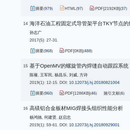
摘要
979
HTML
97
PDF[
2192KB
]
37
(
)
(
)
(
)
海洋石油工程固定式导管架平台TKY节点的
14
孙志广
2017(5): 27-31.
摘要
968
PDF[
0KB
]
488
(
)
(
)
基于OpenMV的螺旋管内焊缝自动跟踪系统
15
陈璨
,
王军民
,
杨昌乐
,
刘威
,
方诗
2019(1): 12-15.
DOI:
10.12073/j.hj.20180821004
摘要
960
PDF[
1286KB
]
46
施引文献
6
(
)
(
)
(
)
高镁铝合金板材MIG焊接头组织性能分析
16
杨鸿驰
,
何建贤
,
赵启忠
2019(1): 59-61.
DOI:
10.12073/j.hj.20180929001