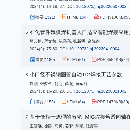
2024(4): 14-19, 27.
DOI:
10.12073/j.hj.20220507002
摘要
1321
HTML
104
PDF[
3106KB
]
5
(
)
(
)
(
石化管件氩弧焊机器人自适应智能焊接应用
5
樊云博
,
严文荣
,
鲍亮亮
,
张新明
,
余陈杰
2024(9): 75-80.
DOI:
10.12073/j.hj.20230410004
摘要
1180
HTML
61
PDF[
3584KB
]
84
(
)
(
)
(
)
小口径不锈钢圆管自动TIG焊接工艺参数
6
刘刚
,
张梦金
,
何之
,
薛龙
,
黄军芬
2024(5): 16-20, 29.
DOI:
10.12073/j.hj.20230321002
摘要
1156
HTML
84
PDF[
1479KB
]
89
(
)
(
)
(
)
基于低相干原理的激光−MIG焊接熔透同轴
7
王智远
,
徐陈
,
马勇
,
姜梦
,
陈曦
,
陈彦宾