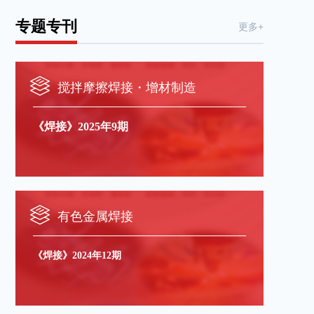
专题专刊
更多+
搅拌摩擦焊接・增材制造
《焊接》2025年9期
有色金属焊接
《焊接》2024年12期